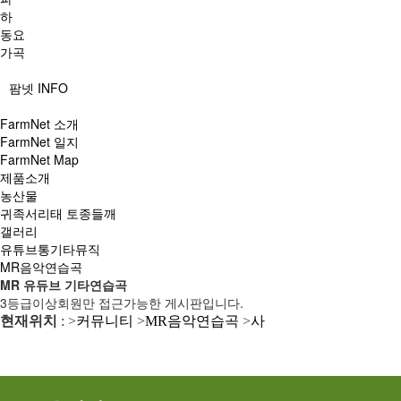
하
동요
가곡
팜넷 INFO
FarmNet 소개
FarmNet 일지
FarmNet Map
제품소개
농산물
귀족서리태 토종들깨
갤러리
유튜브통기타뮤직
MR음악연습곡
MR 유듀브 기타연습곡
3등급이상회원만 접근가능한 게시판입니다.
현재위치
: >
커뮤니티
>
MR음악연습곡
>
사