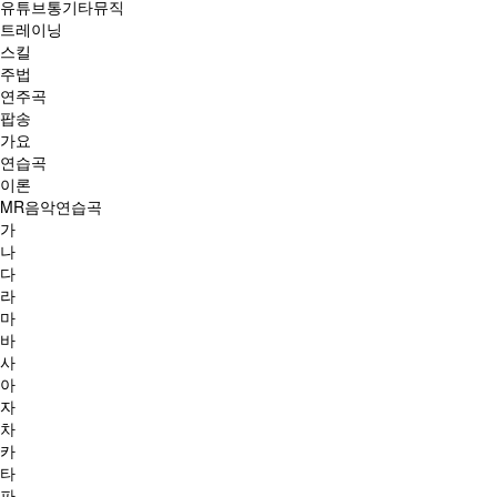
유튜브통기타뮤직
트레이닝
스킬
주법
연주곡
팝송
가요
연습곡
이론
MR음악연습곡
가
나
다
라
마
바
사
아
자
차
카
타
파