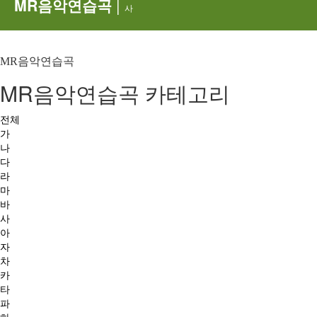
MR음악연습곡
|
사
MR음악연습곡
MR음악연습곡 카테고리
전체
가
나
다
라
마
바
사
아
자
차
카
타
파