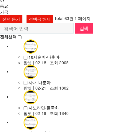
하
동요
가곡
Total 63건
1 페이지
선택 듣기
선택곡 해제
전체선택
18세순이-나훈아
팜넷
| 02-18 | 조회 2005
사내-나훈아
팜넷
| 02-21 | 조회 1802
사노라면-들국화
팜넷
| 02-18 | 조회 1840