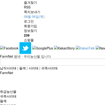
즐겨찾기
RSS
쪽지보내기
08월 06일(목)
로그인
회원
가입
정보찾기
239
쇼핑몰
FarmNet
팜넷 - 우리농산물 입니다
납작서리태
|
들깨
|
서리태
|
귀족서리태
FarmNet
취급농산물
귀족서리태
들깨