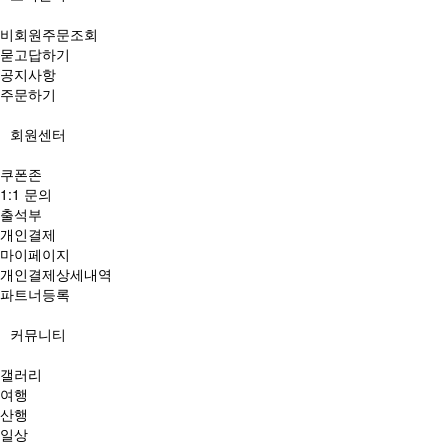
비회원주문조회
묻고답하기
공지사항
주문하기
회원센터
쿠폰존
1:1 문의
출석부
개인결제
마이페이지
개인결제상세내역
파트너등록
커뮤니티
갤러리
여행
산행
일상