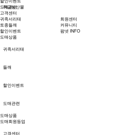
할인이벤트
도매관련
취급농산물
고객센터
귀족서리태
회원센터
토종들깨
커뮤니티
할인이벤트
팜넷 INFO
도매상품
귀족서리태
들깨
할인이벤트
도매관련
도매상품
도매회원등업
고객센터