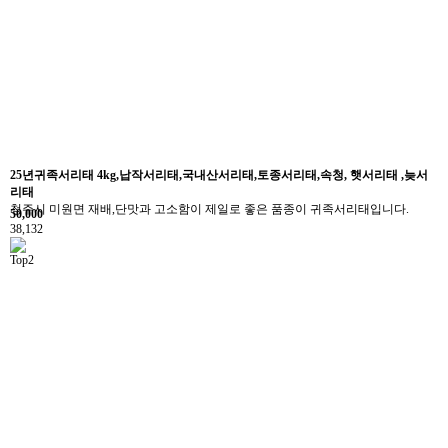
25년귀족서리태 4kg,납작서리태,국내산서리태,토종서리태,속청, 햇서리태 ,늦서
리태
청주시 미원면 재배,단맛과 고소함이 제일로 좋은 품종이 귀족서리태입니다.
50,000
38,132
Top2