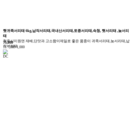
햇귀족서리태 6kg,납작서리태,국내산서리태,토종서리태,속청, 햇서리태 ,늦서리
태
청주시미원면 재배,단맛과 고소함이제일로 좋은 품종이 귀족서리태,늦서리태,납
75,000
작서리태
11
7,889
1,000
DC