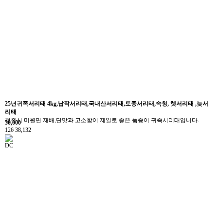
25년귀족서리태 4kg,납작서리태,국내산서리태,토종서리태,속청, 햇서리태 ,늦서
리태
청주시 미원면 재배,단맛과 고소함이 제일로 좋은 품종이 귀족서리태입니다.
50,000
126
38,132
DC