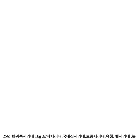
25년 햇귀족서리태 1kg ,납작서리태,국내산서리태,토종서리태,속청, 햇서리태 ,늦