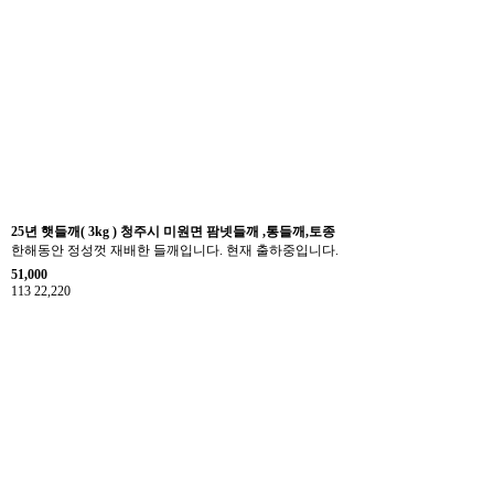
25년 햇들깨( 3kg ) 청주시 미원면 팜넷들깨 ,통들깨,토종
한해동안 정성껏 재배한 들깨입니다. 현재 출하중입니다.
51,000
113
22,220