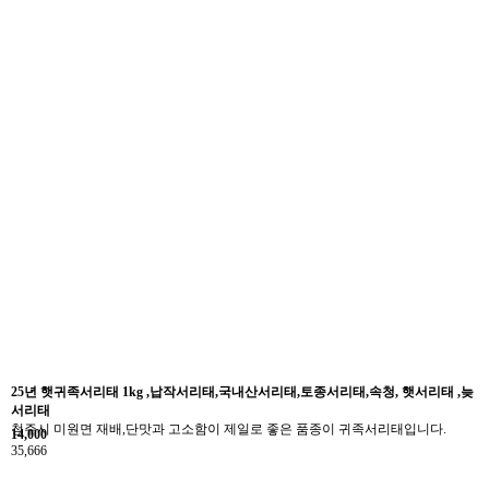
25년 햇귀족서리태 1kg ,납작서리태,국내산서리태,토종서리태,속청, 햇서리태 ,늦
서리태
청주시 미원면 재배,단맛과 고소함이 제일로 좋은 품종이 귀족서리태입니다.
14,000
35,666