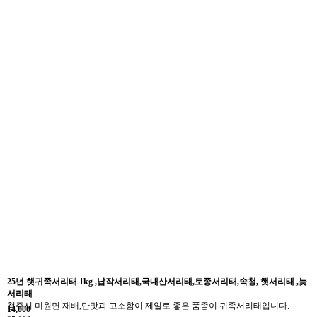
25년 햇귀족서리태 1kg ,납작서리태,국내산서리태,토종서리태,속청, 햇서리태 ,늦
서리태
청주시 미원면 재배,단맛과 고소함이 제일로 좋은 품종이 귀족서리태입니다.
14,000