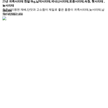
25년 귀족서리태 한말 8kg,납작서리태,국내산서리태,토종서리태,속청, 햇서리태 ,
늦서리태
청주시미원면 재배,단맛과 고소함이 제일로 좋은 품종이 귀족서리태,늦서리태,납
100,000
작서리태입니다.
100
40,886
1,000