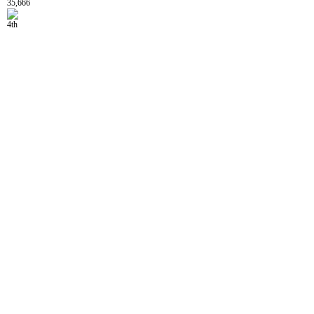
35,666
4th