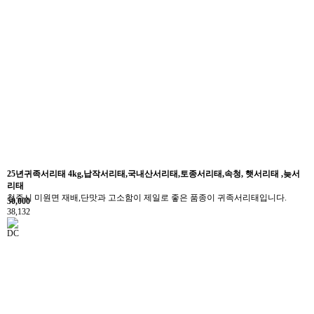
25년귀족서리태 4kg,납작서리태,국내산서리태,토종서리태,속청, 햇서리태 ,늦서
리태
청주시 미원면 재배,단맛과 고소함이 제일로 좋은 품종이 귀족서리태입니다.
50,000
38,132
DC