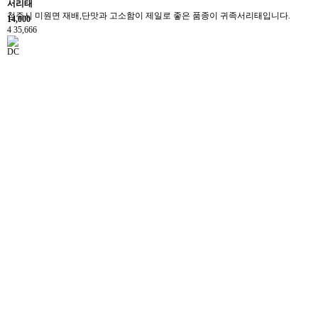
서리태
청주시 미원면 재배,단맛과 고소함이 제일로 좋은 품종이 귀족서리태입니다.
14,000
4
35,666
DC