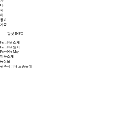
카
타
파
하
동요
가곡
팜넷 INFO
FarmNet 소개
FarmNet 일지
FarmNet Map
제품소개
농산물
귀족서리태 토종들깨