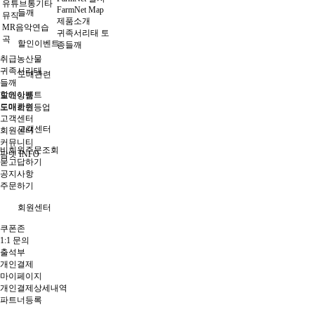
유튜브통기타
FarmNet Map
들깨
뮤직
제품소개
MR음악연습
귀족서리태 토
곡
할인이벤트
종들깨
취급농산물
귀족서리태
도매관련
들깨
할인이벤트
도매상품
도매관련
도매회원등업
고객센터
고객센터
회원센터
커뮤니티
비회원주문조회
팜넷 INFO
묻고답하기
공지사항
주문하기
회원센터
쿠폰존
1:1 문의
출석부
개인결제
마이페이지
개인결제상세내역
파트너등록