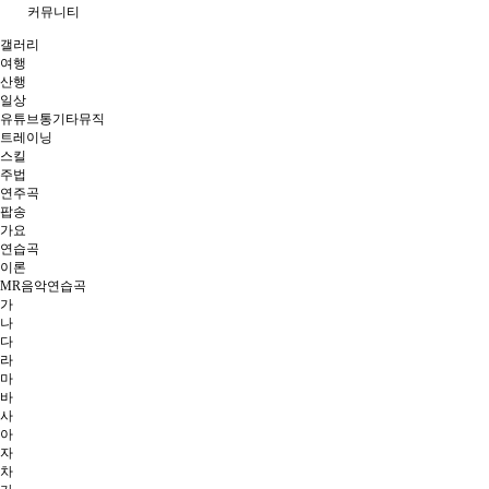
커뮤니티
갤러리
여행
산행
일상
유튜브통기타뮤직
트레이닝
스킬
주법
연주곡
팝송
가요
연습곡
이론
MR음악연습곡
가
나
다
라
마
바
사
아
자
차