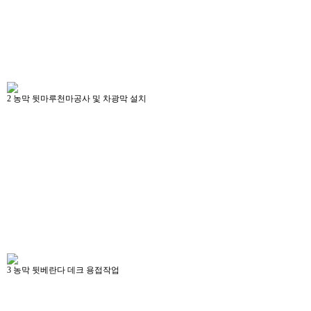
2
농막 뒷마루천마공사 및 차광막 설치
3
농막 뒷베란다 데크 용접작업