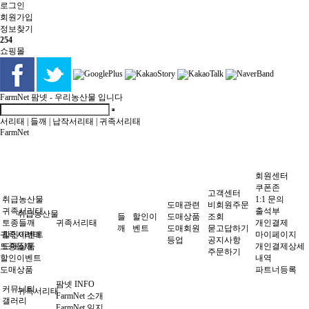
로그인
회원
가입
정보찾기
254
쇼핑몰
FarmNet
팜넷 - 우리농산물 입니다
서리태
|
들깨
|
납작서리태
|
귀족서리태
FarmNet
회원센터
쿠폰존
고객센터
취급농산물
1:1 문의
도매관련
비회원주문
귀족서리태
출석부
취급농산물
들
할인이
도매상품
조회
토종들깨
귀족서리태
개인결제
깨
벤트
도매회원
묻고답하기
귀족서리태
할인이벤트
마이페이지
등업
공지사항
토종들깨
도매상품
개인결제상세
주문하기
할인이벤트
내역
도매상품
파트너등록
팜넷 INFO
커뮤니티
귀족서리태
FarmNet 소개
갤러리
FarmNet 일지