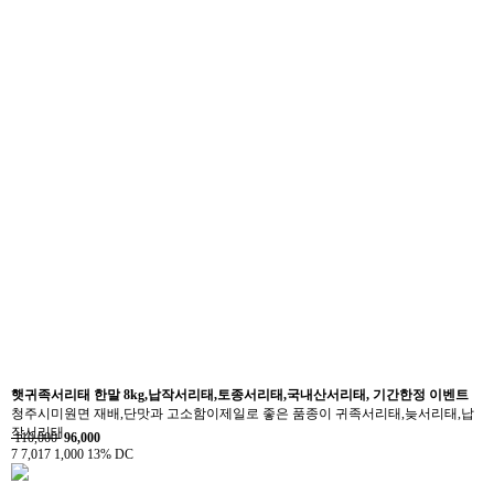
햇귀족서리태 한말 8kg,납작서리태,토종서리태,국내산서리태, 기간한정 이벤트
청주시미원면 재배,단맛과 고소함이제일로 좋은 품종이 귀족서리태,늦서리태,납
작서리태
110,000
96,000
7
7,017
1,000
13% DC