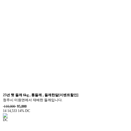
25년 햇 들깨 6kg , 통들깨 , 들깨한말[이벤트할인]
청주시 미원면에서 재배한 들깨입니다.
110,000
95,000
14
14,533
14% DC
DC